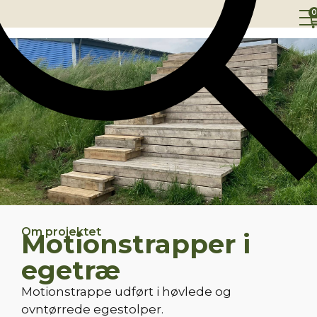
0
Om projektet
Motionstrapper i
egetræ
Motionstrappe udført i høvlede og
ovntørrede egestolper.