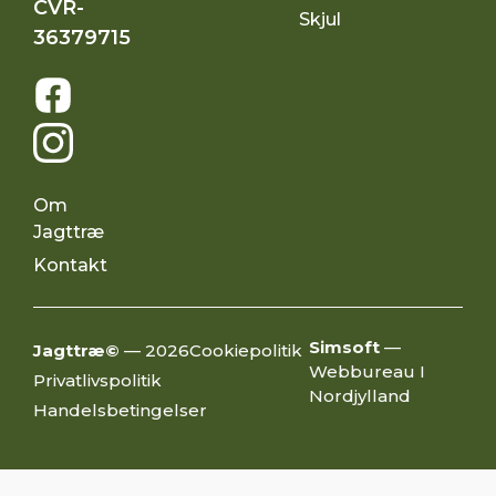
CVR-
Skjul
36379715
Om
Jagttræ
Kontakt
Simsoft
—
Jagttræ©
— 2026
Cookiepolitik
Webbureau I
Privatlivspolitik
Nordjylland
Handelsbetingelser