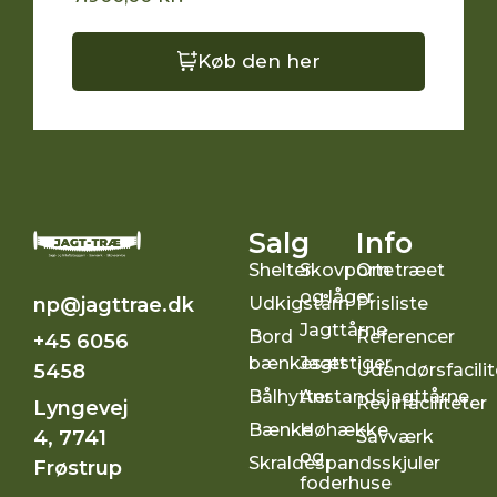
Køb den her
Salg
Info
Shelter
Skovporte
Om træet
og låger
Udkigstårn
Prisliste
np@jagttrae.dk
Jagttårne
Bord
Referencer
+45 6056
bænkesæt
Jagtstiger
Udendørsfacilit
5458
Bålhytter
Anstandsjagttårne
Revirfaciliteter
Lyngevej
Bænke
Høhække
Savværk
4, 7741
og
Skraldespandsskjuler
Frøstrup
foderhuse