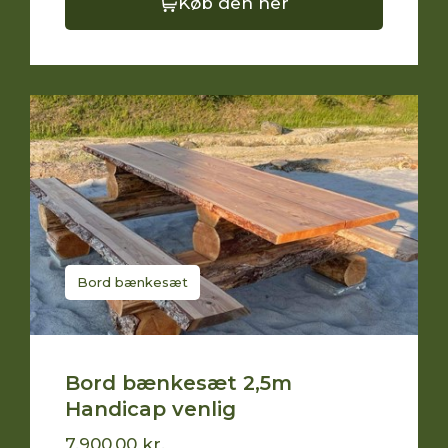
Køb den her
Bord bænkesæt
Bord bænkesæt 2,5m
Handicap venlig
7.900,00
kr.