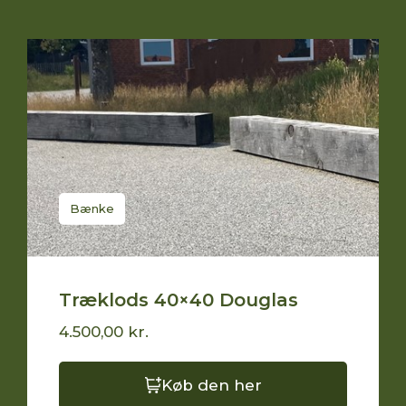
Relaterede
produkter
Find
lignende
løsninger
til
Bænke
dit
eget
projekt
Træklods 40×40 Douglas
Få et
4.500,00
kr.
tilbud
Køb den her