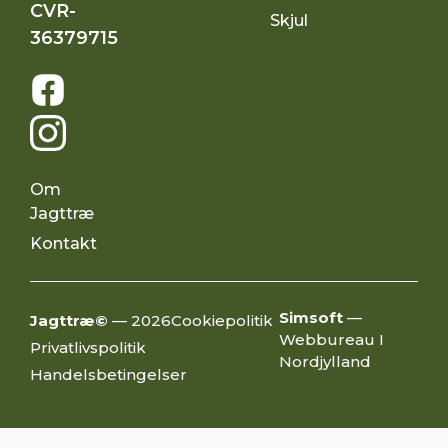
CVR-
Skjul
36379715
Om
Jagttræ
Kontakt
Simsoft
—
Jagttræ©
— 2026
Cookiepolitik
Webbureau I
Privatlivspolitik
Nordjylland
Handelsbetingelser