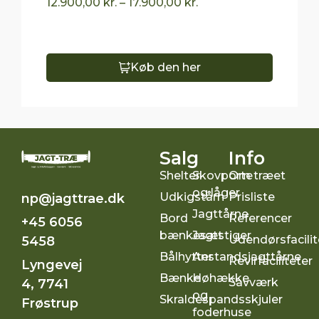
12.900,00
kr.
–
17.900,00
kr.
Køb den her
Salg
Info
Shelter
Skovporte
Om træet
og låger
Udkigstårn
Prisliste
np@jagttrae.dk
Jagttårne
Bord
Referencer
+45 6056
bænkesæt
Jagtstiger
Udendørsfacilit
5458
Bålhytter
Anstandsjagttårne
Revirfaciliteter
Lyngevej
Bænke
Høhække
Savværk
4, 7741
og
Skraldespandsskjuler
Frøstrup
foderhuse