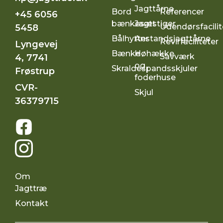
Jagttårne
Bord
Referencer
+45 6056
bænkesæt
Jagtstiger
Udendørsfacilit
5458
Bålhytter
Anstandsjagttårne
Revirfaciliteter
Lyngevej
Bænke
Høhække
Savværk
4, 7741
og
Skraldespandsskjuler
Frøstrup
foderhuse
CVR-
Skjul
36379715
Om
Jagttræ
Kontakt