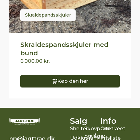
Skraldepandsskjuler
Skraldespandsskjuler med
bund
6.000,00
kr.
Køb den her
Salg
Info
Shelter
Skovporte
Om træet
og låger
Udkigstårn
Prisliste
np@jagttrae.dk