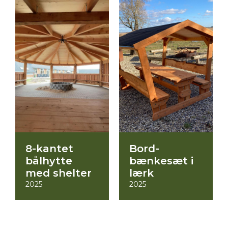
e
8-kantet
Bord-
bålhytte
bænkesæt i
med shelter
lærk
2025
2025