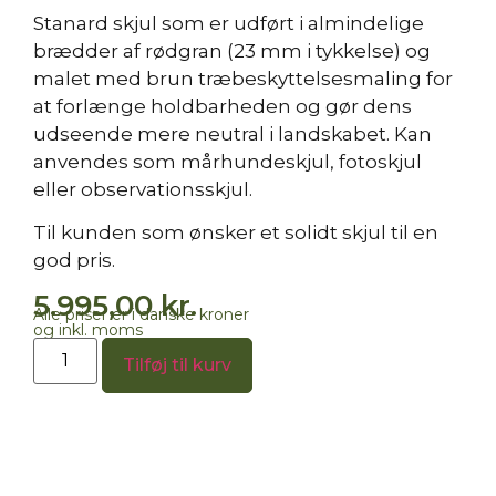
Stanard skjul som er udført i almindelige
brædder af rødgran (23 mm i tykkelse) og
malet med brun træbeskyttelsesmaling for
at forlænge holdbarheden og gør dens
udseende mere neutral i landskabet. Kan
anvendes som mårhundeskjul, fotoskjul
eller observationsskjul.
Til kunden som ønsker et solidt skjul til en
god pris.
5.995,00
kr.
Alle priser er i danske kroner
og inkl. moms
Tilføj til kurv