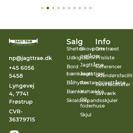
Salg
Info
Shelter
Skovporte
Om træet
og låger
Udkigstårn
Prisliste
np@jagttrae.dk
Jagttårne
Bord
Referencer
+45 6056
bænkesæt
Jagtstiger
Udendørsfacilit
5458
Bålhytter
Anstandsjagttårne
Revirfaciliteter
Lyngevej
Bænke
Høhække
Savværk
4, 7741
og
Skraldespandsskjuler
Frøstrup
foderhuse
CVR-
Skjul
36379715