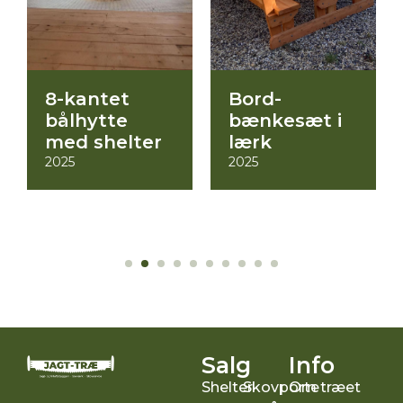
e
8-kantet
Bord-
bålhytte
bænkesæt i
med shelter
lærk
2025
2025
Salg
Info
Shelter
Skovporte
Om træet