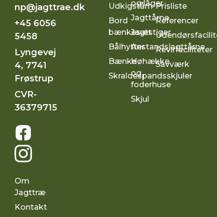
og låger
Udkigstårn
Prisliste
np@jagttrae.dk
Jagttårne
Bord
Referencer
+45 6056
bænkesæt
Jagtstiger
Udendørsfacilit
5458
Bålhytter
Anstandsjagttårne
Revirfaciliteter
Lyngevej
Bænke
Høhække
Savværk
4, 7741
og
Skraldespandsskjuler
Frøstrup
foderhuse
CVR-
Skjul
36379715
Om
Jagttræ
Kontakt