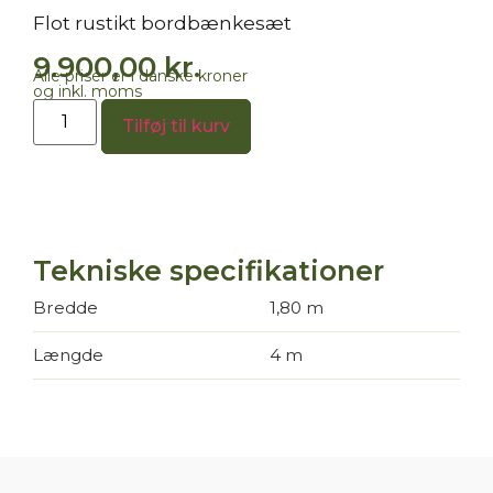
Flot rustikt bordbænkesæt
9.900,00
kr.
Alle priser er i danske kroner
og inkl. moms
Tilføj til kurv
Tekniske specifikationer
Bredde
1,80 m
Længde
4 m