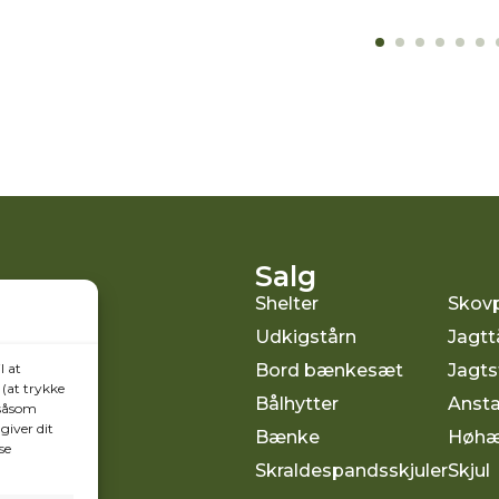
Salg
Shelter
Skovp
Udkigstårn
Jagtt
l at
Bord bænkesæt
Jagts
(at trykke
Bålhytter
Ansta
 såsom
giver dit
Bænke
Høhæ
se
Skraldespandsskjuler
Skjul