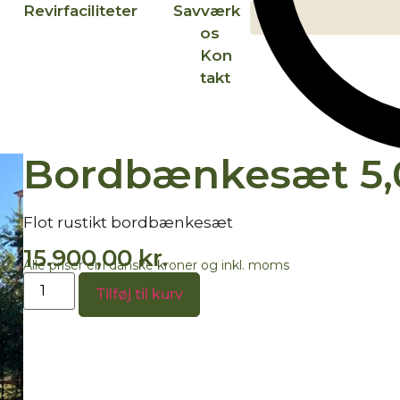
Revirfaciliteter
Savværk
Om
0
os
Kon
takt
Bordbænkesæt 5
Flot rustikt bordbænkesæt
15.900,00
kr.
Alle priser er i danske kroner og inkl. moms
Tilføj til kurv