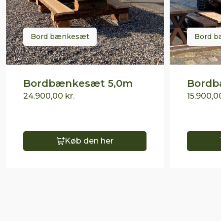
Bord bænkesæt
Bord 
Bordbænkesæt 5,0m
Bordb
24.900,00
kr.
15.900,
Køb den her