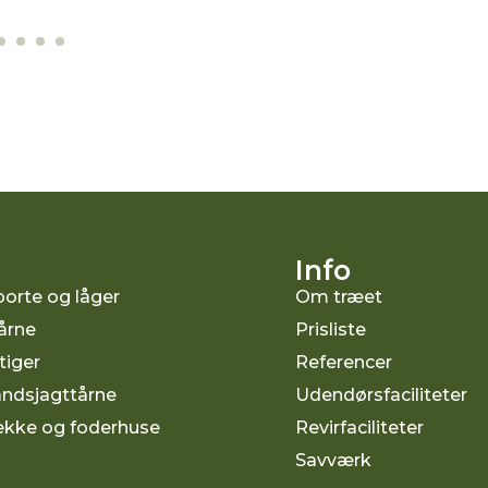
Info
orte og låger
Om træet
årne
Prisliste
tiger
Referencer
ndsjagttårne
Udendørsfaciliteter
kke og foderhuse
Revirfaciliteter
Savværk