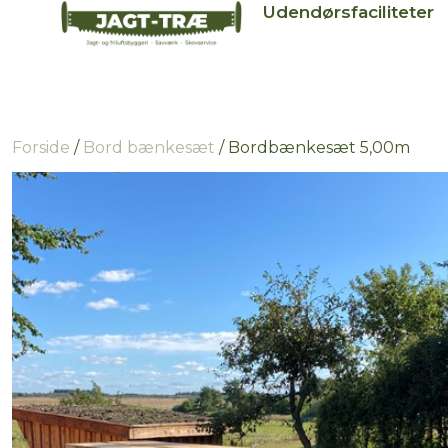
Udendørsfaciliteter
Forside
/
Bord bænkesæt
/ Bordbænkesæt 5,00m