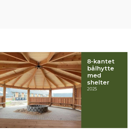
8-kantet
bålhytte
med
shelter
2025