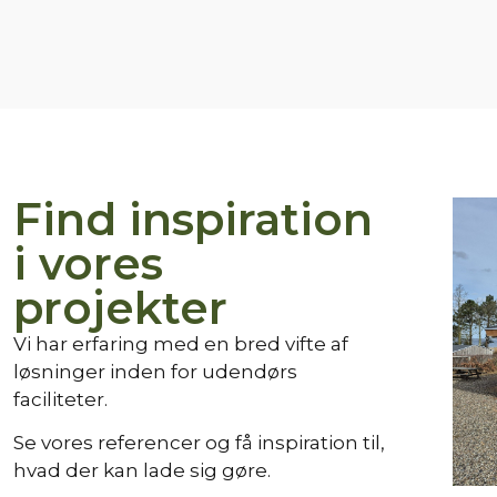
Find inspiration
Terrasse
i vores
med
højbede
projekter
og
faciliteter
Vi har erfaring med en bred vifte af
til en
løsninger inden for udendørs
børnehave
faciliteter.
2023
Se vores referencer og få inspiration til,
hvad der kan lade sig gøre.