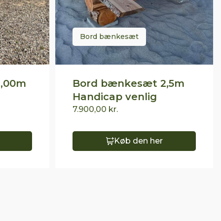
Bord bænkesæt
4,00m
Bord bænkesæt 2,5m
Handicap venlig
7.900,00
kr.
Køb den her